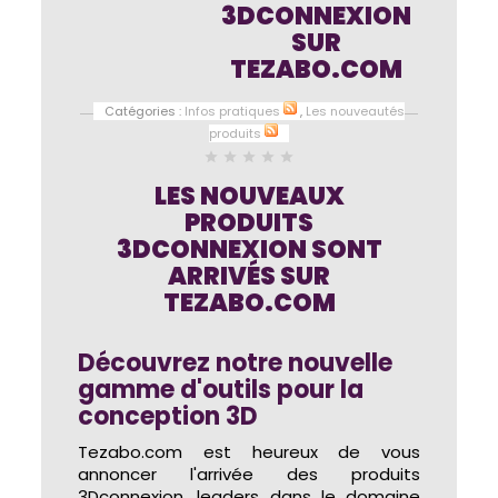
3DCONNEXION
SUR
TEZABO.COM
Catégories :
Infos pratiques
,
Les nouveautés
produits
star
star
star
star
star
LES NOUVEAUX
PRODUITS
3DCONNEXION SONT
ARRIVÉS SUR
TEZABO.COM
Découvrez notre nouvelle
gamme d'outils pour la
conception 3D
Tezabo.com est heureux de vous
annoncer l'arrivée des produits
3Dconnexion, leaders dans le domaine